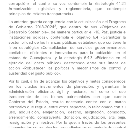
corrupción», el cual a su vez contempla la «Estrategia 4.1.2.1
Armonización legislativa y reglamentaria, que contemple
principios de máxima transparencia.»
Lo anterior, guarda congruencia con la actualización del Programa
2
de Gobierno 2018-2024
, que dentro de sus «Objetivos de
Desarrollo Sostenible», de manera particular el «16. Paz, justicia e
instituciones sólidas», contempla el objetivo 6.4 «Garantizar la
sostenibilidad de las finanzas públicas estatales», que contiene la
línea estratégica «Consolidación de servicios gubernamentales
confiables, eficientes e innovadores para la población en el
estado de Guanajuato», y la estrategia 6.4.3 «Eficiencia en el
ejercicio del gasto público» destacando entre sus líneas de
acción «Robustecer las políticas y mecanismos de control y
austeridad del gasto público».
Por lo cual, a fin de alcanzar los objetivos y metas considerados
en los citados instrumentos de planeación, y garantizar la
administración eficiente, ágil y racional, así como el uso
transparente de los bienes patrimoniales con que cuenta
Gobierno del Estado, resulta necesario contar con el marco
normativo que regule, entre otros aspectos, lo relacionado con su
uso, adquisición, enajenación, destino, asignación, comodato,
arrendamiento, compraventa, donación, adjudicación, alta, baja,
reasignación y siniestros. Por lo que, a través de los presentes
Lineamientos se regulan los procedimientos en materia de control