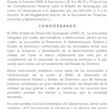
Estado; 4, fracción XXIV, 9, fracciones I, III, V y VII, 10 y 17 de la Ley
de Contrataciones Públicas para el Estado de Guanajuato; así
como en observancia a lo dispuesto por los artículos 2, 5 y 6,
fracción IV del Reglamento Interior de la Secretaría de Finanzas,
Inversión y Administración; y
C O N S I D E R A N D O
[1]
El «Plan Estatal de Desarrollo Guanajuato 2040»
, se encuentra
integrado por cuatro ejes temáticos o dimensiones, dentro de los
cuales se encuentra la Dimensión 4 «Administración Pública y
Estado de Derecho», conformada por los principales temas que
rigen la actuación y desempeño de la administración pública
estatal, así como el marco institucional que vela por el
cumplimento de la seguridad, la convivencia armónica y la paz
social, pues estos son el fundamento del Estado de Derecho.
Dicho instrumento establece como parte de los escenarios y
características de la visión al 2040, la dimensión de
«Administración Pública y Estado de Derecho», que las finanzas
públicas constituyen en gran medida el motor del desarrollo de la
entidad, ya que gracias a ellas se cuenta con los recursos que
permiten proveer los bienes y servicios que la sociedad
demanda.
En este sentido, la Línea Estratégica «4.1 Gobernanza», tiene como
objetivos «4.1.1 Incrementar la eficiencia y la eficacia del sector