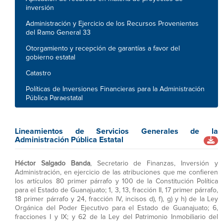
inversión
Administración y Ejercicio de los Recursos Provenientes
del Ramo General 33
Otorgamiento y recepción de garantías a favor del
gobierno estatal
Catastro
Políticas de Inversiones Financieras para la Administración
Pública Paraestatal
Lineamientos de Servicios Generales de la
Administración Pública Estatal
Héctor Salgado Banda
, Secretario de Finanzas, Inversión y
Administración, en ejercicio de las atribuciones que me confieren
los artículos 80 primer párrafo y 100 de la Constitución Política
para el Estado de Guanajuato; 1, 3, 13, fracción II, 17 primer párrafo,
18 primer párrafo y 24, fracción IV, incisos d), f), g) y h) de la Ley
Orgánica del Poder Ejecutivo para el Estado de Guanajuato; 6,
fracciones I y IX; y 62 de la Ley del Patrimonio Inmobiliario del