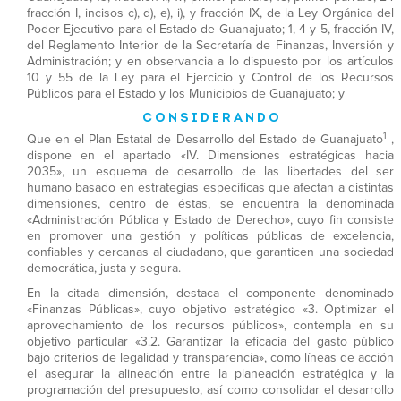
fracción I, incisos c), d), e), i), y fracción IX, de la Ley Orgánica del
Poder Ejecutivo para el Estado de Guanajuato; 1, 4 y 5, fracción IV,
del Reglamento Interior de la Secretaría de Finanzas, Inversión y
Administración; y en observancia a lo dispuesto por los artículos
10 y 55 de la Ley para el Ejercicio y Control de los Recursos
Públicos para el Estado y los Municipios de Guanajuato; y
C O N S I D E R A N D O
1
Que en el Plan Estatal de Desarrollo del Estado de Guanajuato
,
dispone en el apartado «IV. Dimensiones estratégicas hacia
2035», un esquema de desarrollo de las libertades del ser
humano basado en estrategias específicas que afectan a distintas
dimensiones, dentro de éstas, se encuentra la denominada
«Administración Pública y Estado de Derecho», cuyo fin consiste
en promover una gestión y políticas públicas de excelencia,
confiables y cercanas al ciudadano, que garanticen una sociedad
democrática, justa y segura.
En la citada dimensión, destaca el componente denominado
«Finanzas Públicas», cuyo objetivo estratégico «3. Optimizar el
aprovechamiento de los recursos públicos», contempla en su
objetivo particular «3.2. Garantizar la eficacia del gasto público
bajo criterios de legalidad y transparencia», como líneas de acción
el asegurar la alineación entre la planeación estratégica y la
programación del presupuesto, así como consolidar el desarrollo