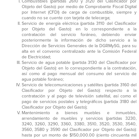
Combustibles (partidas 2610 y 3120 del Clasificador por
Objeto del Gasto): por medio de Comprobante Fiscal Digital
por Internet (CFDI) de carga de combustible, siempre y
cuando no se cuente con tarjeta de telecarga;
Servicio de energía eléctrica (partida 3110 del Clasificador
por Objeto del Gasto): en lo correspondiente a la
contratación del servicio foráneo, debiendo enviar
posteriormente la información de dicho servicio a la
Dirección de Servicios Generales de la DGRMySG, para su
alta en el convenio centralizado ante la Comisión Federal
de Electricidad;
Servicio de agua potable (partida 3130 del Clasificador por
Objeto del Gasto): en lo correspondiente a la contratación,
así como al pago mensual del consumo del servicio de
agua potable foráneo;
Servicio de telecomunicaciones y satélites (partida 3160 del
Clasificador por Objeto del Gasto): respecto a la
contratación y al pago de televisión satelital, así como el
pago de servicios postales y telegráficos (partida 3180 del
Clasificador por Objeto del Gasto);
Mantenimiento a bienes muebles e inmuebles,
arrendamiento de muebles y servicios (partidas 3230,
3240, 3260, 3290, 3360, 3380, 3510, 3520, 3530, 3540,
3560, 3580 y 3590 del Clasificador por Objeto del Gasto):
hasta por un monto de $150,000.00 (ciento cincuenta mil