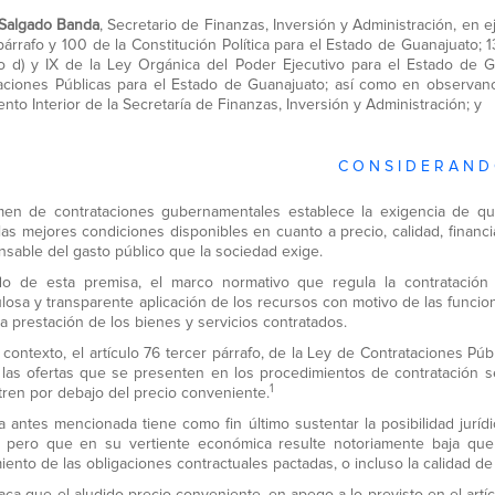
Salgado Banda
, Secretario de Finanzas, Inversión y Administración, en e
árrafo y 100 de la Constitución Política para el Estado de Guanajuato; 13, f
so d) y IX de la Ley Orgánica del Poder Ejecutivo para el Estado de Gu
aciones Públicas para el Estado de Guanajuato; así como en observancia
nto Interior de la Secretaría de Finanzas, Inversión y Administración; y
C O N S I D E R A N D
men de contrataciones gubernamentales establece la exigencia de que
las mejores condiciones disponibles en cuanto a precio, calidad, financ
nsable del gasto público que la sociedad exige.
do de esta premisa, el marco normativo que regula la contratación
losa y transparente aplicación de los recursos con motivo de las funcione
a prestación de los bienes y servicios contratados.
 contexto, el artículo 76 tercer párrafo, de la Ley de Contrataciones Púb
las ofertas que se presenten en los procedimientos de contratación s
1
ren por debajo del precio conveniente.
ra antes mencionada tiene como fin último sustentar la posibilidad jurí
, pero que en su vertiente económica resulte notoriamente baja que
iento de las obligaciones contractuales pactadas, o incluso la calidad de 