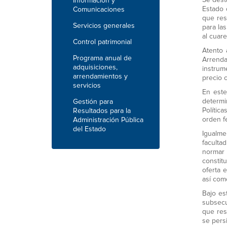
Se dest
Información y
Estado 
Comunicaciones
que res
Servicios generales
para la
al cuare
Control patrimonial
Atento 
Programa anual de
Arrenda
adquisiciones,
instrum
arrendamientos y
precio 
servicios
En este
determi
Gestión para
Polític
Resultados para la
orden f
Administración Pública
del Estado
Igualme
faculta
normar 
constit
oferta 
así com
Bajo es
subsecu
que res
se pers