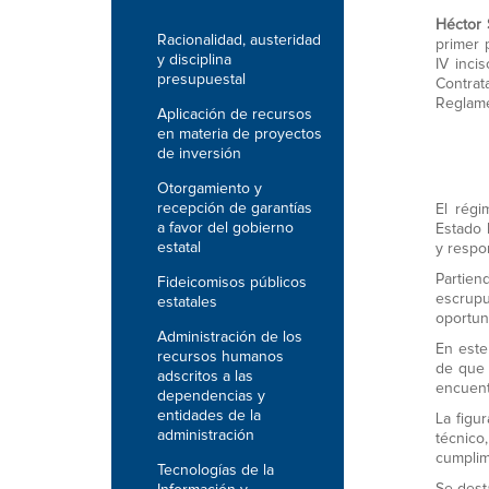
Héctor 
Racionalidad, austeridad
primer p
y disciplina
IV inci
presupuestal
Contrat
Reglame
Aplicación de recursos
en materia de proyectos
de inversión
Otorgamiento y
recepción de garantías
El régi
a favor del gobierno
Estado 
estatal
y respo
Partien
Fideicomisos públicos
escrupu
estatales
oportun
Administración de los
En este
recursos humanos
de que 
adscritos a las
encuent
dependencias y
entidades de la
La figu
administración
técnico
cumplim
Tecnologías de la