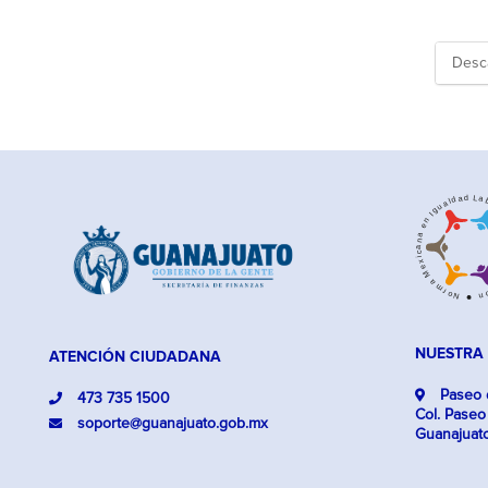
Desc
NUESTRA
ATENCIÓN CIUDADANA
Paseo d
473 735 1500
Col. Paseo
soporte@guanajuato.gob.mx
Guanajuat