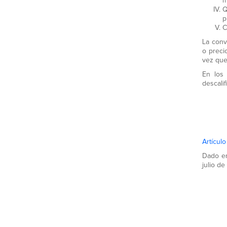
m
Q
p
C
La conv
o preci
vez que
En los
descali
Artícul
Dado en
julio d