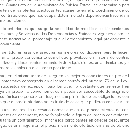
aca que el aludido precio conveniente, en apego a lo previsto en el art
de Guanajuato de la Administración Pública Estatal, se determina a pa
ulten de las ofertas aceptadas técnicamente en el procedimiento de con
s contrataciones que nos ocupa, determine esta dependencia hacendaria
nta por ciento.
a lo anterior, es que surge la necesidad de modificar los Lineamiento
mientos y Servicios de las Dependencias y Entidades, vigentes a partir 
ento normativo el porcentaje que el ordenamiento legal previamente c
conveniente.
 sentido, en aras de asegurar las mejores condiciones para la hacien
nar el precio conveniente sea el que prevalece en materia de contrata
as, Bases y Lineamientos en materia de adquisiciones, arrendamientos y 
ederal establecen el cuarenta por ciento.
nte, en el mismo tenor de asegurar las mejores condiciones en pro de la
d potestativa consagrada en el tercer párrafo del numeral 76 de la Ley
supuestos de excepción bajo los que, no obstante que se esté fren
uya un precio no conveniente, ésta pueda ser susceptible de asignació
económica no pondría en riesgo el cumplimiento de las obligaciones con
o que el precio ofertado no es fruto de actos que pudieran conllevar un
ta tesitura, resulta necesario normar que en los procedimientos de con
entes de descuento, no sería aplicable la figura del precio conveniente
ultaría un contrasentido limitar a los participantes en ofrecer descuento
igue es una mejora en el precio inicialmente ofertado, en aras de obten