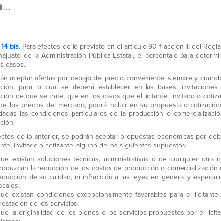
II.
...
 14 bis.
Para efectos de lo previsto en el artículo 90 fracción III del Re
ajuato de la Administración Pública Estatal, el porcentaje para determ
os casos.
án aceptar ofertas por debajo del precio conveniente, siempre y cuando 
ación, para lo cual se deberá establecer en las bases, invitaciones
ación de que se trate, que en los casos que el licitante, invitado o co
de los precios del mercado, podrá incluir en su propuesta o cotización
 dadas las condiciones particulares de la producción o comercializaci
ción.
ectos de lo anterior, se podrán aceptar propuestas económicas por deb
tante, invitado o cotizante, alguno de los siguientes supuestos:
ue existan soluciones técnicas, administrativas o de cualquier otra ín
roduzcan la reducción de los costos de producción o comercialización de
educción de su calidad, ni infracción a las leyes en general y especial
iscales;
ue existan condiciones excepcionalmente favorables para el licitante, 
restación de los servicios;
ue la originalidad de los bienes o los servicios propuestos por el licit