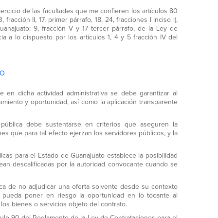
jercicio de las facultades que me confieren los artículos 80
racción II, 17, primer párrafo, 18, 24, fracciones I inciso i),
anajuato; 9, fracción V y 17 tercer párrafo, de la Ley de
 a lo dispuesto por los artículos 1, 4 y 5 fracción IV del
 O
 en dicha actividad administrativa se debe garantizar al
iamiento y oportunidad, así como la aplicación transparente
 pública debe sustentarse en criterios que aseguren la
s que para tal efecto ejerzan los servidores públicos, y la
licas para el Estado de Guanajuato establece la posibilidad
ean descalificadas por la autoridad convocante cuando se
dica de no adjudicar una oferta solvente desde su contexto
 pueda poner en riesgo la oportunidad en lo tocante al
los bienes o servicios objeto del contrato.