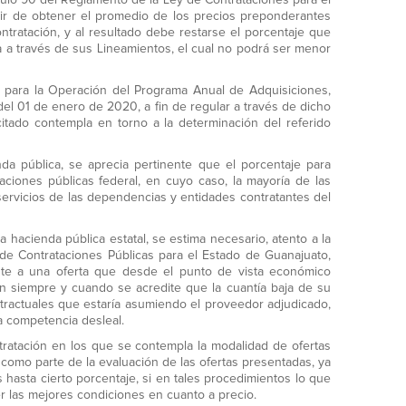
ículo 90 del Reglamento de la Ley de Contrataciones para el
rtir de obtener el promedio de los precios preponderantes
tratación, y al resultado debe restarse el porcentaje que
 a través de sus Lineamientos, el cual no podrá ser menor
s para la Operación del Programa Anual de Adquisiciones,
del 01 de enero de 2020, a fin de regular a través de dicho
itado contempla en torno a la determinación del referido
da pública, se aprecia pertinente que el porcentaje para
ciones públicas federal, en cuyo caso, la mayoría de las
servicios de las dependencias y entidades contratantes del
 hacienda pública estatal, se estima necesario, atento a la
 de Contrataciones Públicas para el Estado de Guanajuato,
te a una oferta que desde el punto de vista económico
n siempre y cuando se acredite que la cuantía baja de su
tractuales que estaría asumiendo el proveedor adjudicado,
a competencia desleal.
tratación en los que se contempla la modalidad de ofertas
 como parte de la evaluación de las ofertas presentadas, ya
s hasta cierto porcentaje, si en tales procedimientos lo que
er las mejores condiciones en cuanto a precio.