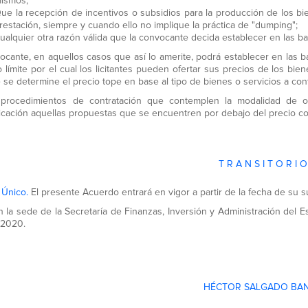
ismos;
ue la recepción de incentivos o subsidios para la producción de los bi
restación, siempre y cuando ello no implique la práctica de "dumping";
ualquier otra razón válida que la convocante decida establecer en las bas
ocante, en aquellos casos que así lo amerite, podrá establecer en las bas
o límite por el cual los licitantes pueden ofertar sus precios de los bie
 se determine el precio tope en base al tipo de bienes o servicios a cont
 procedimientos de contratación que contemplen la modalidad de 
ficación aquellas propuestas que se encuentren por debajo del precio c
T R A N S I T O R I O
o Único.
El presente Acuerdo entrará en vigor a partir de la fecha de su s
 la sede de la Secretaría de Finanzas, Inversión y Administración del E
e 2020.
HÉCTOR SALGADO BA