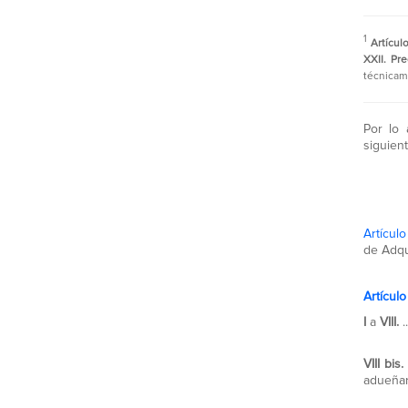
1
Artícul
XXII. Pr
técnicame
Por lo 
siguient
Artículo
de Adqu
Artículo
I
a
VIII.
..
VIII bi
adueñar