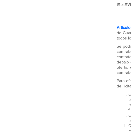
IX
a
XVI
Artículo
de Guan
todos l
Se podr
contrat
contrat
debajo 
oferta,
contrata
Para ef
del lici
Q
p
r
f
Q
p
Q