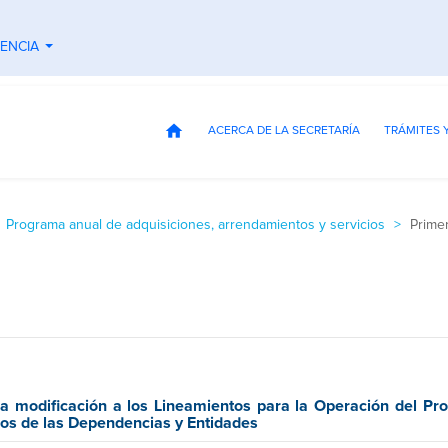
ENCIA
...
home
ACERCA DE LA SECRETARÍA
TRÁMITES 
Programa anual de adquisiciones, arrendamientos y servicios
Prime
a modificación a los Lineamientos para la Operación del P
ios de las Dependencias y Entidades