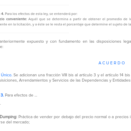
o 4.
Para los efectos de esta ley, se entenderá por:
ecio conveniente:
Aquél que se determina a partir de obtener el promedio de l
nte en la licitación, y a éste se le resta el porcentaje que determine el sujeto de l
anteriormente expuesto y con fundamento en las disposiciones lega
e:
A C U E R D O
 Único.
Se adicionan una fracción VIII bis al artículo 3 y el artículo 14 
isiciones, Arrendamientos y Servicios de las Dependencias y Entidades
 3.
Para efectos de ...
.
s. Dumping:
Práctica de vender por debajo del precio normal o a precios in
se del mercado;