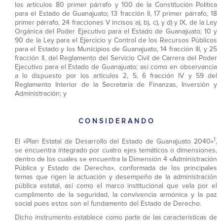
los artículos 80 primer párrafo y 100 de la Constitución Política
para el Estado de Guanajuato; 13 fracción II, 17 primer párrafo, 18
primer párrafo, 24 fracciones V incisos a), b), c), y d) y IX, de la Ley
Orgánica del Poder Ejecutivo para el Estado de Guanajuato; 10 y
90 de la Ley para el Ejercicio y Control de los Recursos Públicos
para el Estado y los Municipios de Guanajuato, 14 fracción III, y 25
fracción II, del Reglamento del Servicio Civil de Carrera del Poder
Ejecutivo para el Estado de Guanajuato; así como en observancia
a lo dispuesto por los artículos 2, 5, 6 fracción IV y 59 del
Reglamento Interior de la Secretaría de Finanzas, Inversión y
Administración; y
C O N S I D E R A N D O
1
El «Plan Estatal de Desarrollo del Estado de Guanajuato 2040»
,
se encuentra integrado por cuatro ejes temáticos o dimensiones,
dentro de los cuales se encuentra la Dimensión 4 «Administración
Pública y Estado de Derecho», conformada de los principales
temas que rigen la actuación y desempeño de la administración
pública estatal, así como el marco institucional que vela por el
cumplimento de la seguridad, la convivencia armónica y la paz
social pues estos son el fundamento del Estado de Derecho.
Dicho instrumento establece como parte de las características de