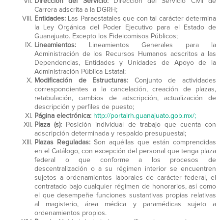
Dirección del Servicio:
Dirección del Servicio Civil de
Carrera adscrita a la DGRH;
Entidades:
Las Paraestatales que con tal carácter determina
la Ley Orgánica del Poder Ejecutivo para el Estado de
Guanajuato. Excepto los Fideicomisos Públicos;
Lineamientos:
Lineamientos Generales para la
Administración de los Recursos Humanos adscritos a las
Dependencias, Entidades y Unidades de Apoyo de la
Administración Pública Estatal;
Modificación de Estructuras:
Conjunto de actividades
correspondientes a la cancelación, creación de plazas,
retabulación, cambios de adscripción, actualización de
descripción y perfiles de puesto;
Página electrónica:
http://portalrh.guanajuato.gob.mx/;
Plaza (s):
Posición individual de trabajo que cuenta con
adscripción determinada y respaldo presupuestal;
Plazas Reguladas:
Son aquéllas que están comprendidas
en el Catálogo, con excepción del personal que tenga plaza
federal o que conforme a los procesos de
descentralización o a su régimen interior se encuentren
sujetos a ordenamientos laborales de carácter federal, el
contratado bajo cualquier régimen de honorarios, así como
el que desempeñe funciones sustantivas propias relativas
al magisterio, área médica y paramédicas sujeto a
ordenamientos propios.