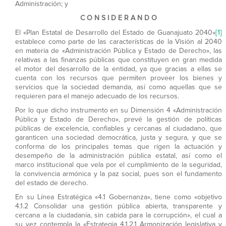
Administración; y
C O N S I D E R A N D O
[1]
El «Plan Estatal de Desarrollo del Estado de Guanajuato 2040»
establece como parte de las características de la Visión al 2040
en materia de «Administración Pública y Estado de Derecho», las
relativas a las finanzas públicas que constituyen en gran medida
el motor del desarrollo de la entidad, ya que gracias a ellas se
cuenta con los recursos que permiten proveer los bienes y
servicios que la sociedad demanda, así como aquellas que se
requieren para el manejo adecuado de los recursos.
Por lo que dicho instrumento en su Dimensión 4 «Administración
Pública y Estado de Derecho», prevé la gestión de políticas
públicas de excelencia, confiables y cercanas al ciudadano, que
garanticen una sociedad democrática, justa y segura, y que se
conforma de los principales temas que rigen la actuación y
desempeño de la administración pública estatal, así como el
marco institucional que vela por el cumplimiento de la seguridad,
la convivencia armónica y la paz social, pues son el fundamento
del estado de derecho.
En su Línea Estratégica «4.1 Gobernanza», tiene como «objetivo
4.1.2 Consolidar una gestión pública abierta, transparente y
cercana a la ciudadanía, sin cabida para la corrupción», el cual a
su vez contempla la «Estrategia 4.1.2.1 Armonización legislativa y