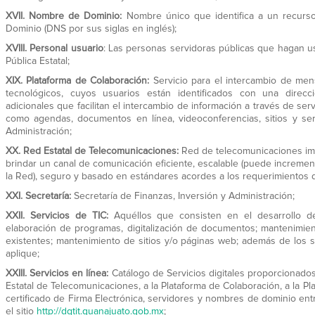
XVII.
Nombre de Dominio:
Nombre único que identifica a un recurso
Dominio (DNS por sus siglas en inglés);
XVIII.
Personal usuario
: Las personas servidoras públicas que hagan us
Pública Estatal;
XIX.
Plataforma de Colaboración:
Servicio para el intercambio de mens
tecnológicos, cuyos usuarios están identificados con una direcció
adicionales que facilitan el intercambio de información a través de ser
como agendas, documentos en línea, videoconferencias, sitios y serv
Administración;
XX.
Red Estatal de Telecomunicaciones:
Red de telecomunicaciones imp
brindar un canal de comunicación eficiente, escalable (puede incremen
la Red), seguro y basado en estándares acordes a los requerimientos de
XXI.
Secretaría:
Secretaría de Finanzas, Inversión y Administración;
XXII.
Servicios de TIC:
Aquéllos que consisten en el desarrollo de 
elaboración de programas, digitalización de documentos; mantenimien
existentes; mantenimiento de sitios y/o páginas web; además de los 
aplique;
XXIII.
Servicios en línea:
Catálogo de
Servicios digitales proporcionados
Estatal de Telecomunicaciones, a la Plataforma de Colaboración, a la Pla
certificado de Firma Electrónica, servidores y nombres de dominio ent
el sitio
http://dgtit.guanajuato.gob.mx
;