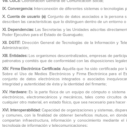
VIII.
CGCS:
Coordinación General de Comunicación Social;
IX.
Convergencia:
Interconexión de diferentes sistemas o tecnologías p
X.
Cuenta de usuario (a)
: Conjunto de datos asociados a la persona s
describen las características que lo distinguen dentro de un entorno o
XI.
Dependencias:
Las Secretarías y las Unidades adscritas directament
Poder Ejecutivo para el Estado de Guanajuato;
XII.
DGTIT:
Dirección General de Tecnologías de la Información y Tele
Administración;
XIII.
Entidades:
Los organismos descentralizados, empresas de participac
patronatos y comités que de conformidad con las disposiciones legales 
XIV.
Firma E
lectrónica Certificada:
Aquélla que ha sido certificada por l
Sobre el Uso de Medios Electrónicos y Firma Electrónica para el E
conjunto de datos electrónicos integrados o asociados inequívo
integridad y autenticidad de ésta y la identidad del firmante;
XV.
Hardware:
Es la parte física de un equipo de cómputo o sistema 
electrónicos, electromecánicos y mecánicos, tales como circuitos de
cualquier otro material, en estado físico, que sea necesario para hacer
XVI.
Interoperabilidad:
Capacidad de organizaciones y sistemas, dispar
y comunes, con la finalidad de obtener beneficios mutuos, en donde
compartan infraestructura, información y conocimiento mediante el
tecnología de información y telecomunicaciones;