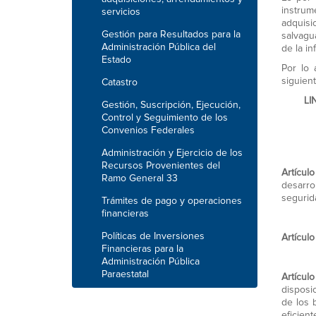
instrum
servicios
adquisi
Gestión para Resultados para la
salvagu
Administración Pública del
de la i
Estado
Por lo 
siguient
Catastro
LI
Gestión, Suscripción, Ejecución,
Control y Seguimiento de los
Convenios Federales
Administración y Ejercicio de los
Recursos Provenientes del
Artículo
Ramo General 33
desarro
segurid
Trámites de pago y operaciones
financieras
Políticas de Inversiones
Artículo
Financieras para la
Administración Pública
Paraestatal
Artículo
disposi
de los 
eficient