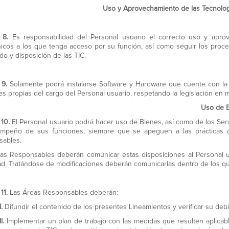
Uso y Aprovechamiento de las Tecnolog
o 8.
Es responsabilidad del Personal usuario el correcto uso y apr
nicos a los que tenga acceso por su función, así como seguir los proc
do y disposición de las TIC.
 9.
Solamente podrá instalarse Software y Hardware que cuente con la li
es propias del cargo del Personal usuario, respetando la legislación en 
Uso de B
 10.
El Personal usuario podrá hacer uso de Bienes, así como de los Servi
mpeño de sus funciones, siempre que se apeguen a las prácticas de
sables.
as Responsables deberán comunicar estas disposiciones al Personal u
ad. Tratándose de modificaciones deberán comunicarlas dentro de los qu
11.
Las Áreas Responsables deberán:
I.
Difundir el contenido de los presentes Lineamientos y verificar su deb
II.
Implementar un plan de trabajo con las medidas que resulten aplica