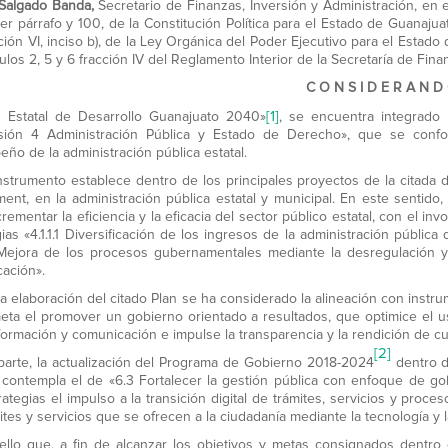
 Salgado Banda
,
Secretario de Finanzas, Inversión y Administración, en e
r párrafo y 100, de la Constitución Política para el Estado de Guanajuato; 
cción VI, inciso b), de la Ley Orgánica del Poder Ejecutivo para el Estad
culos 2, 5 y 6 fracción IV del Reglamento Interior de la Secretaría de Fina
C O N S I D E R A N D
[1]
n Estatal de Desarrollo Guanajuato 2040»
, se encuentra integrado
sión 4 Administración Pública y Estado de Derecho», que se confo
ño de la administración pública estatal.
nstrumento establece dentro de los principales proyectos de la citada 
ent, en la administración pública estatal y municipal. En este sentido,
ncrementar la eficiencia y la eficacia del sector público estatal, con el
gias «4.1.1.1 Diversificación de los ingresos de la administración públic
6 Mejora de los procesos gubernamentales mediante la desregulación 
ación».
 la elaboración del citado Plan se ha considerado la alineación con instr
ta el promover un gobierno orientado a resultados, que optimice el uso
nformación y comunicación e impulse la transparencia y la rendición de c
[2]
parte, la actualización del Programa de Gobierno 2018-2024
dentro d
, contempla el de «6.3 Fortalecer la gestión pública con enfoque de go
ategias el impulso a la transición digital de trámites, servicios y proce
mites y servicios que se ofrecen a la ciudadanía mediante la tecnología y 
ello que, a fin de alcanzar los objetivos y metas consignados dentro 