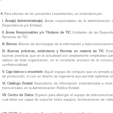
 4.
Para efectos de los presentes Lineamientos, se entenderá por:
I.
Área(s) Administrativa(s):
Áreas responsables de la administración 
Dependencia y/o Entidad;
II.
Áreas Responsables y/o Titulares de TIC:
Unidades de las Dependen
Servicios de TIC;
III.
Bienes:
Bienes de tecnologías de la información y telecomunicacion
IV.
Buenas prácticas, estándares y Normas en materia de TIC
: Est
buenas prácticas que en la actualidad son ampliamente empleados para
valioso de toda organización, en el constante proceso de la consecuc
confidencialidad;
V.
Caja blanca o ensamble
: Aquél equipo de cómputo que es armado p
de producción, ni con un diseño de ingeniería que permita optimizar 
VI.
Catálogo Estatal:
Repositorio de información estandarizada a nivel
transversales en la Administración Pública Estatal;
VII.
Centro de Datos
: Espacio para albergar el equipo de telecomunica
cual debe ser capaz de soportar estos equipos, terminaciones de cabl