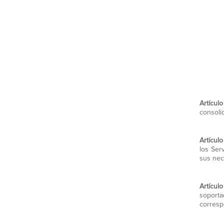
Artícul
consoli
Artículo
los Serv
sus nec
Artículo
soporta
corresp