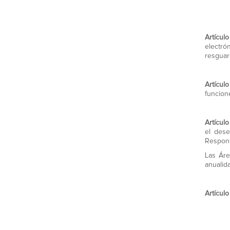
Artícul
electró
resguar
Artículo
funcion
Artículo
el dese
Respon
Las Áre
anualid
Artículo 