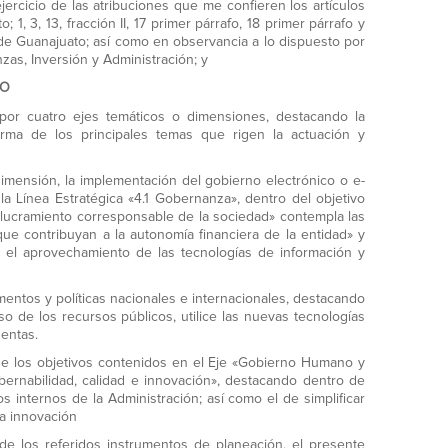
jercicio de las atribuciones que me confieren los artículos
1, 3, 13, fracción II, 17 primer párrafo, 18 primer párrafo y
o de Guanajuato; así como en observancia a lo dispuesto por
nzas, Inversión y Administración; y
 O
 por cuatro ejes temáticos o dimensiones, destacando la
rma de los principales temas que rigen la actuación y
dimensión, la implementación del gobierno electrónico o e-
 la Línea Estratégica «4.1 Gobernanza», dentro del objetivo
 involucramiento corresponsable de la sociedad» contempla las
a que contribuyan a la autonomía financiera de la entidad» y
y el aprovechamiento de las tecnologías de información y
umentos y políticas nacionales e internacionales, destacando
 de los recursos públicos, utilice las nuevas tecnologías
uentas.
e los objetivos contenidos en el Eje «Gobierno Humano y
bernabilidad, calidad e innovación», destacando dentro de
sos internos de la Administración; así como el de simplificar
la innovación
de los referidos instrumentos de planeación, el presente