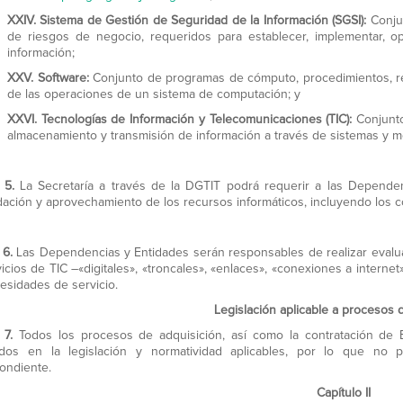
XXIV.
Sistema de Gestión de Seguridad de la Información (SGSI):
Conju
de riesgos de negocio, requeridos para establecer, implementar, op
información;
XXV.
Software:
Conjunto de programas de cómputo, procedimientos, re
de las operaciones de un sistema de computación; y
XXVI.
Tecnologías de Información y Telecomunicaciones (TIC):
Conjunto
almacenamiento y transmisión de información a través de sistemas y m
o 5.
La Secretaría a través de la DGTIT podrá requerir a las Dependen
dación y aprovechamiento de los recursos informáticos, incluyendo los co
 6.
Las Dependencias y Entidades serán responsables de realizar evalu
icios de TIC –«digitales», «troncales», «enlaces», «conexiones a internet
esidades de servicio.
Legislación aplicable a procesos 
 7.
Todos los procesos de adquisición, así como la contratación de 
dos en la legislación y normatividad aplicables, por lo que no po
ondiente.
Capítulo II