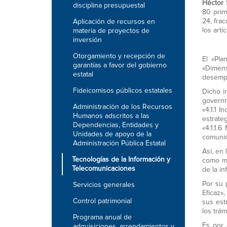
Héctor
disciplina presupuestal
80 prime
24, fra
Aplicación de recursos en
los artí
materia de proyectos de
inversión
Otorgamiento y recepción de
El «Pla
garantías a favor del gobierno
«Dimen
estatal
desempe
Fideicomisos públicos estatales
Dicho i
governm
Administración de los Recursos
«4.1.1 I
Humanos adscritos a las
estrate
Dependencias, Entidades y
«4.1.1.
Unidades de apoyo de la
comunic
Administración Pública Estatal
Así, en
Tecnologías de la Información y
como me
Telecomunicaciones
de la i
Por su 
Servicios generales
Eficaz»
Control patrimonial
sus estr
los trá
Programa anual de
Es por 
adquisiciones, arrendamientos y